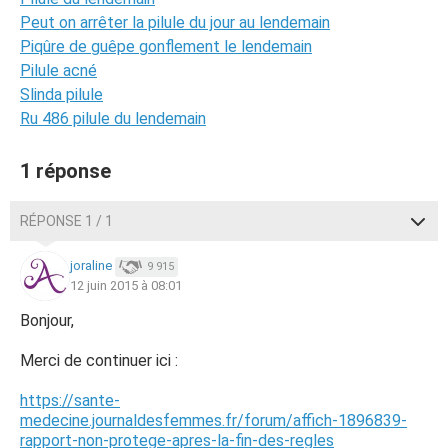
Peut on arrêter la pilule du jour au lendemain
Piqûre de guêpe gonflement le lendemain
Pilule acné
Slinda pilule
Ru 486 pilule du lendemain
1 réponse
RÉPONSE 1 / 1
joraline
9 915
12 juin 2015 à 08:01
Bonjour,
Merci de continuer ici :
https://sante-
medecine.journaldesfemmes.fr/forum/affich-1896839-
rapport-non-protege-apres-la-fin-des-regles