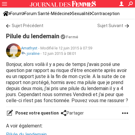
Forum
Forum Santé-Médecine
Sexualité
Contraception
Sujet Précédent
Sujet Suivant
Pilule du lendemain
Fermé
Amathyst
-
Modifié le 12 juin 2015 à 07:59
joraline
-
12 juin 2015 à 08:01
Bonjour, alors voilà il y a peu de temps j'avais posé une
question par rapport au risque d'être enceinte après avoir
eu un rapport juste à la fin de mon cycle. A la suite de ce
rapport non protégé, hormis avec ma pilule que je prend
depuis deux mois, j'ai pris une pilule du lendemain il y a 4
jours. Cependant nous sommes Vendredi et j'ai peur que
celle-ci n'est pas fonctionnée. Pouvez vous me rassurer ?
Posez votre question
Partager
A voir également:
Pilule du lendemain