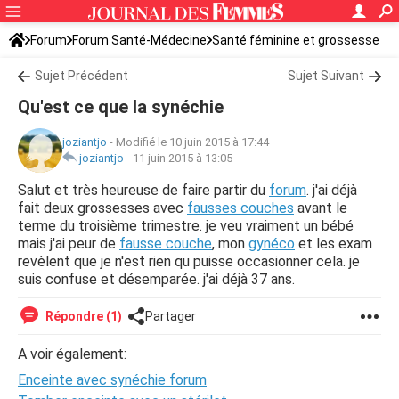
Forum
Forum Santé-Médecine
Santé féminine et grossesse
Tomber enceinte
Sujet Précédent
Sujet Suivant
Qu'est ce que la synéchie
joziantjo
-
Modifié le 10 juin 2015 à 17:44
joziantjo
-
11 juin 2015 à 13:05
Salut et très heureuse de faire partir du
forum
. j'ai déjà
fait deux grossesses avec
fausses couches
avant le
terme du troisième trimestre. je veu vraiment un bébé
mais j'ai peur de
fausse couche
, mon
gynéco
et les exam
revèlent que je n'est rien qu puisse occasionner cela. je
suis confuse et désemparée. j'ai déjà 37 ans.
Répondre (1)
Partager
A voir également:
Enceinte avec synéchie forum