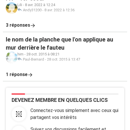
Lili
-
8 avr. 2022 à 12:24
Andy31200
-
8 avr. 2022 à 12:36
3 réponses
le nom de la planche que l'on applique au
mur derrière le fauteu
him
-
28 oct. 2015 à 08:21
Paul-Bernard
-
28 oct. 2015 à 13:47
1 réponse
DEVENEZ MEMBRE EN QUELQUES CLICS
Connectez-vous simplement avec ceux qui
partagent vos intérêts
Suivez vos discussions facilement et