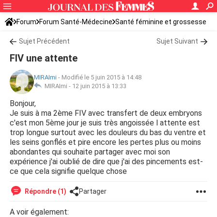
Forum
Forum Santé-Médecine
Santé féminine et grossesse
Sujet Précédent
Sujet Suivant
FIV une attente
MIRAImi
-
Modifié le 5 juin 2015 à 14:48
MIRAImi -
12 juin 2015 à 13:33
Bonjour,
Je suis à ma 2ème FIV avec transfert de deux embryons
c'est mon 5ème jour je suis très angoissée l attente est
trop longue surtout avec les douleurs du bas du ventre et
les seins gonflés et pire encore les pertes plus ou moins
abondantes qui souhaite partager avec moi son
expérience j'ai oublié de dire que j'ai des pincements est-
ce que cela signifie quelque chose
Répondre (1)
Partager
A voir également: