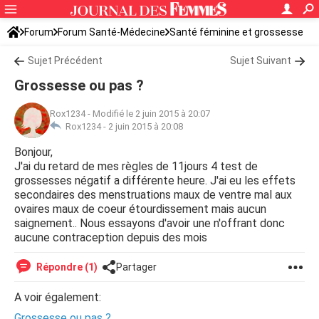
Forum
Forum Santé-Médecine
Santé féminine et grossesse
Sujet Précédent
Sujet Suivant
Grossesse ou pas ?
Rox1234
-
Modifié le 2 juin 2015 à 20:07
Rox1234 -
2 juin 2015 à 20:08
Bonjour,
J'ai du retard de mes règles de 11jours 4 test de
grossesses négatif a différente heure. J'ai eu les effets
secondaires des menstruations maux de ventre mal aux
ovaires maux de coeur étourdissement mais aucun
saignement.. Nous essayons d'avoir une n'offrant donc
aucune contraception depuis des mois
Répondre (1)
Partager
A voir également:
Grossesse ou pas ?