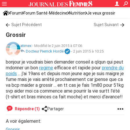
Forum
Forum Santé-Médecine
Nutrition
Je veux grossir
Sujet Précédent
Sujet Suivant
Grossir
atimex
-
Modifié le 2 juin 2015 à 07:06
Docteur Pierrick Hordé
-
2 juin 2015 à 10:25
bonjour je voudrais bien demander conseil a qlqun qui peut
mdonner un bon
regime
efficace et rapide pour
prendre du
poids
... j'ai 19ans et depuis mon jeune age je suis maigre je
fume mais je vais arrêté prochainement car jpense que ca
va bcp maider a grossir ... en tt cas je fais 1m80 pour 51kg
svp aider moi ca commence ame pourrir la vie surtt l'été
(t-shirt et bras minces ca fait moche) et merci d'avance!!
Répondre (1)
Partager
A voir également:
Grossir