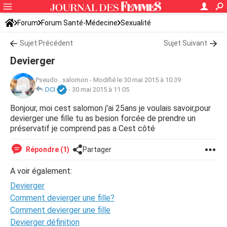
Forum
Forum Santé-Médecine
Sexualité
Sujet Précédent
Sujet Suivant
Devierger
Pseudo...salomon
-
Modifié le 30 mai 2015 à 10:39
DCI
-
30 mai 2015 à 11:05
Bonjour, moi cest salomon j'ai 25ans je voulais savoir,pour
devierger une fille tu as besion forcée de prendre un
préservatif je comprend pas a Cest côté
Répondre (1)
Partager
A voir également:
Devierger
Comment devierger une fille?
Comment devierger une fille
Devierger définition