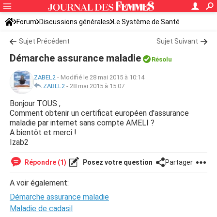
Forum
Discussions générales
Le Système de Santé
Sujet Précédent
Sujet Suivant
Démarche assurance maladie
Résolu
ZABEL2
-
Modifié le 28 mai 2015 à 10:14
ZABEL2
-
28 mai 2015 à 15:07
Bonjour TOUS ,
Comment obtenir un certificat européen d'assurance
maladie par internet sans compte AMELI ?
A bientôt et merci !
Izab2
Répondre (1)
Posez votre question
Partager
A voir également:
Démarche assurance maladie
Maladie de cadasil