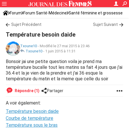
Forum
Forum Santé-Médecine
Santé féminine et grossesse
Tomber enceinte
Sujet Précédent
Sujet Suivant
Température besoin daide
Txoune10
-
Modifié le 27 mai 2015 à 23:46
Txoune10
-
1 juin 2015 à 11:31
Bonsoir jai une petite question voila je prend ma
température bucalle tout les matins sa fait 4 jours que j'ai
36.4 et la je vien de la prendre et j'ai 36 esque la
température du matin et la meme que celle du soir
Répondre (1)
Partager
A voir également:
Température besoin daide
Courbe de température
Température sous le bras