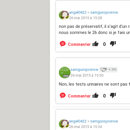
angel0422
>
samgunsjovirow
26 mai 2015 à 15:28
non pas de préservatif, il s'agit d'un 
nous sommes le 26 donc si je fais un t
0
Commenter
samgunsjovirow
4 384
26 mai 2015 à 15:30
Non, les tests urinaires ne sont pas f
0
Commenter
angel0422
>
samgunsjovirow
26 mai 2015 à 15:34