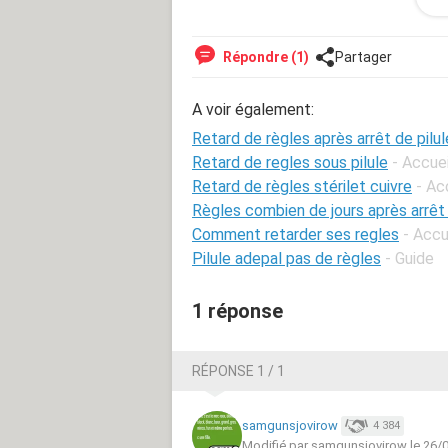
Nous sommes le 26 mai et je n'ai tou
retard), j'ai de petits pincement au 
Répondre (1)
Partager
J'aimerais bien savoir si ce retard est 
de tomber enceinte toute en sachant 
A voir également:
mes règles et non pas en période d'o
Retard de règles après arrêt de pilul
Merci pour votre réponse
Retard de regles sous pilule
- Accuei
Retard de règles stérilet cuivre
- Ac
Règles combien de jours après arrêt 
Comment retarder ses regles
- Accu
Pilule adepal pas de règles
- Guide
1 réponse
RÉPONSE 1 / 1
samgunsjovirow
4 384
Modifié par samgunsjovirow le 26/