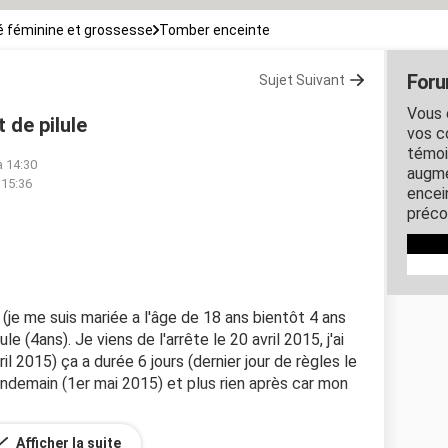
 féminine et grossesse
Tomber enceinte
Foru
Sujet Suivant
Vous 
 de pilule
vos c
témoi
à 14:30
augme
 15:36
encein
préco
 (je me suis mariée a l'âge de 18 ans bientôt 4 ans
le (4ans). Je viens de l'arrête le 20 avril 2015, j'ai
il 2015) ça a durée 6 jours (dernier jour de règles le
 lendemain (1er mai 2015) et plus rien après car mon
Afficher la suite