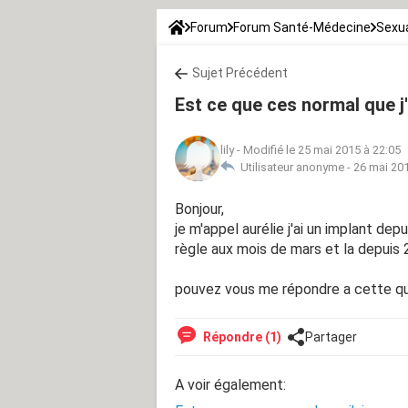
Forum
Forum Santé-Médecine
Sexua
Sujet Précédent
Est ce que ces normal que j
lily
-
Modifié le 25 mai 2015 à 22:05
Utilisateur anonyme -
26 mai 201
Bonjour,
je m'appel aurélie j'ai un implant d
règle aux mois de mars et la depuis 
pouvez vous me répondre a cette qu
Répondre (1)
Partager
A voir également: