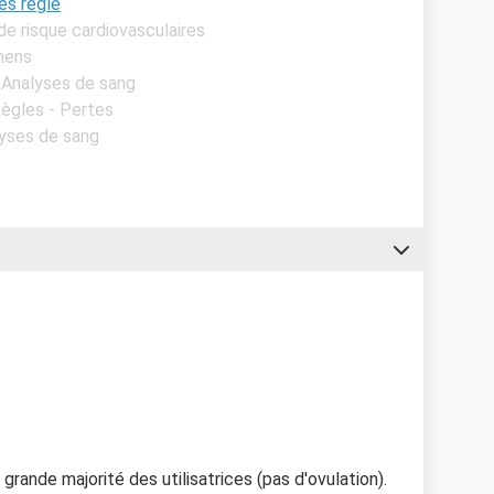
es règle
de risque cardiovasculaires
mens
- Analyses de sang
Règles - Pertes
lyses de sang
 grande majorité des utilisatrices (pas d'ovulation).