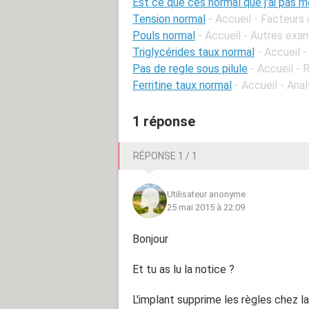
Est ce que ces normal que j'ai pas m
Tension normal
- Accueil - Facteurs 
Pouls normal
- Accueil - Autres exa
Triglycérides taux normal
- Accueil 
Pas de regle sous pilule
- Accueil - 
Ferritine taux normal
- Accueil - Ana
1 réponse
RÉPONSE 1 / 1
Utilisateur anonyme
25 mai 2015 à 22:09
Bonjour
Et tu as lu la notice ?
L'implant supprime les règles chez la