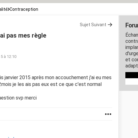
lité
Contraception
Foru
Sujet Suivant
'ai pas mes règle
Échan
contra
impla
d'urg
5 à 12:10
et co
adapt
epuis janvier 2015 après mon accouchement j'ai eu mes
2mois je les ais pas eux est ce que c'est normal
estion svp merci