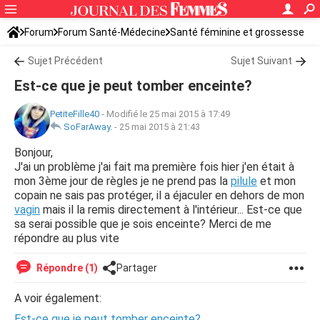
Forum
Forum Santé-Médecine
Santé féminine et grossesse
Tomber enceinte
Sujet Précédent
Sujet Suivant
Est-ce que je peut tomber enceinte?
PetiteFille40
-
Modifié le 25 mai 2015 à 17:49
SoFarAway.
-
25 mai 2015 à 21:43
Bonjour,
J'ai un problème j'ai fait ma première fois hier j'en était à
mon 3ème jour de règles je ne prend pas la
pilule
et mon
copain ne sais pas protéger, il a éjaculer en dehors de mon
vagin
mais il la remis directement à l'intérieur... Est-ce que
sa serai possible que je sois enceinte? Merci de me
répondre au plus vite
Répondre (1)
Partager
A voir également:
Est-ce que je peut tomber enceinte?