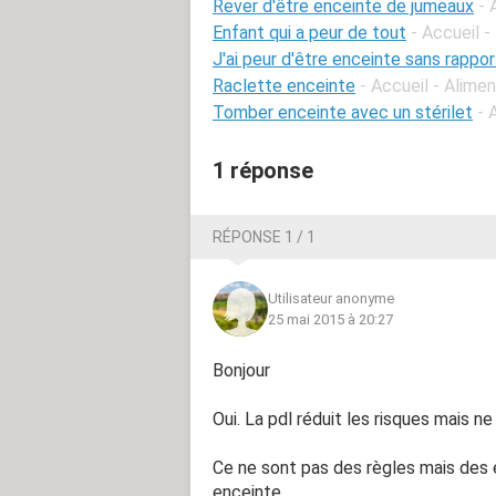
Rever d'être enceinte de jumeaux
- 
Enfant qui a peur de tout
- Accueil -
J'ai peur d'être enceinte sans rappor
Raclette enceinte
- Accueil - Alime
Tomber enceinte avec un stérilet
- 
1 réponse
RÉPONSE 1 / 1
Utilisateur anonyme
25 mai 2015 à 20:27
Bonjour
Oui. La pdl réduit les risques mais ne
Ce ne sont pas des règles mais des e
enceinte.