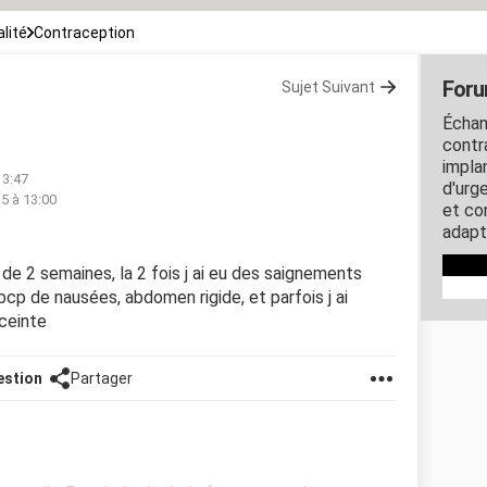
lité
Contraception
Foru
Sujet Suivant
Échan
contra
impla
13:47
d'urg
15 à 13:00
et co
adapt
e de 2 semaines, la 2 fois j ai eu des saignements
bcp de nausées, abdomen rigide, et parfois j ai
ceinte
estion
Partager