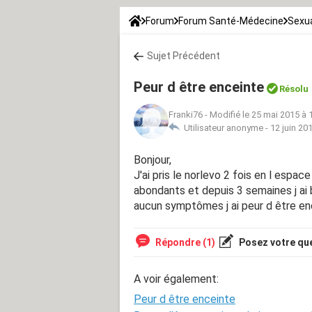
Forum
Forum Santé-Médecine
Sexua
Sujet Précédent
Peur d être enceinte
Résolu
Franki76
-
Modifié le 25 mai 2015 à 
Utilisateur anonyme -
12 juin 20
Bonjour,
J'ai pris le norlevo 2 fois en l espac
abondants et depuis 3 semaines j ai 
aucun symptômes j ai peur d être en
Répondre (1)
Posez votre qu
A voir également:
Peur d être enceinte