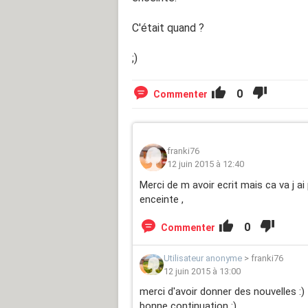
C'était quand ?
;)
0
Commenter
franki76
12 juin 2015 à 12:40
Merci de m avoir ecrit mais ca va j a
enceinte ,
0
Commenter
Utilisateur anonyme
>
franki76
12 juin 2015 à 13:00
merci d'avoir donner des nouvelles :)
bonne continuation :)