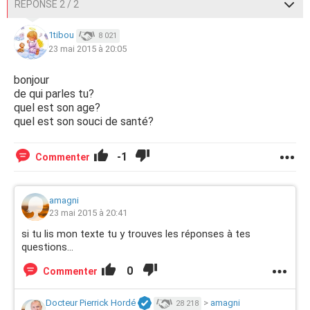
RÉPONSE 2 / 2
1tibou
8 021
23 mai 2015 à 20:05
bonjour
de qui parles tu?
quel est son age?
quel est son souci de santé?
-1
Commenter
amagni
23 mai 2015 à 20:41
si tu lis mon texte tu y trouves les réponses à tes
questions...
0
Commenter
Docteur Pierrick Hordé
>
amagni
28 218