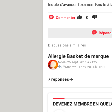
Inutile d'avancer l'examen. Fais le à 
0
Commenter
Répond
Discussions similaires
Allergie Basket de marque
Noël
-
25 sept. 2011 à 21:22
^^Mârïe^^
-
1 nov. 2014 à 08:12
7 réponses
DEVENEZ MEMBRE EN QUEL