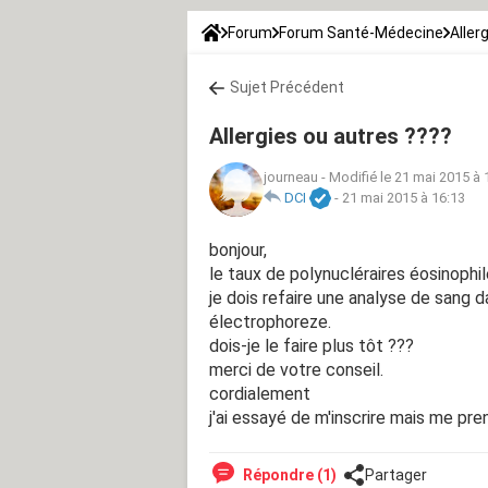
Forum
Forum Santé-Médecine
Aller
Sujet Précédent
Allergies ou autres ????
journeau
-
Modifié le 21 mai 2015 à 
DCI
-
21 mai 2015 à 16:13
bonjour,
le taux de polynucléraires éosinophil
je dois refaire une analyse de sang
électrophoreze.
dois-je le faire plus tôt ???
merci de votre conseil.
cordialement
j'ai essayé de m'inscrire mais me pr
Répondre (1)
Partager