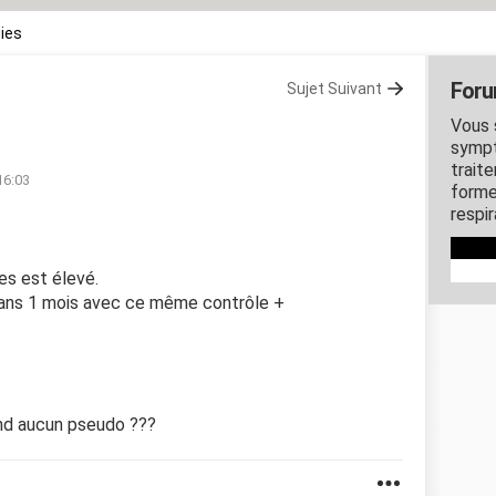
gies
Foru
Sujet Suivant
Vous 
sympt
trait
16:03
formes
respir
es est élevé.
 dans 1 mois avec ce même contrôle +
end aucun pseudo ???