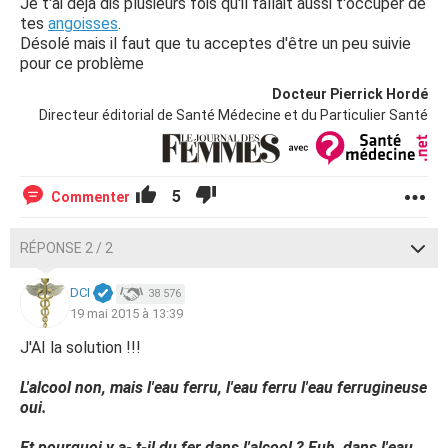
Je t'ai déjà dis plusieurs fois qu'il fallait aussi t'occuper de
tes
angoisses
.
Désolé mais il faut que tu acceptes d'être un peu suivie
pour ce problème
Docteur Pierrick Hordé
Directeur éditorial de Santé Médecine et du Particulier Santé
5
Commenter
RÉPONSE 2 / 2
DCI
38 576
19 mai 2015 à 13:39
J'AI la solution !!!
L'alcool non, mais l'eau ferru, l'eau ferru l'eau ferrugineuse
oui.
Et pourquoi y a- t-il du fer dans l'alcool ? Euh, dans l'eau