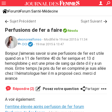
Forum
Forum Santé-Médecine
Symptômes et maladies courantes
Sujet Précédent
Sujet Suivant
Perfusions de fer a faire
Résolu
eleonorealfonso
-
Modifié le 19 mai 2015 à 11:34
DCI
-
19 mai 2015 à 13:47
Bonjour j'aimerais savoir si une perfusions de fer est utile
quand on a 11 de ferritine 40 ds fer serique et 13 d
hemoglobine ç est une prise de sang qui date d il y a un
mois. Entre temps j'ai pris du fer en comprimé je suis allée
chez l hématologue hier il m a proposé ceci. merci d
avance
Répondre (2)
Posez votre question
Partager
A voir également:
Ferritine élevée après perfusion de fer forum