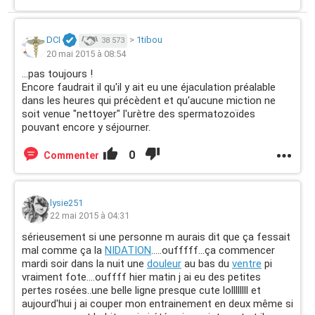
DCI
>
1tibou
38 573
20 mai 2015 à 08:54
...pas toujours !
Encore faudrait il qu'il y ait eu une éjaculation préalable
dans les heures qui précèdent et qu'aucune miction ne
soit venue "nettoyer" l'urètre des spermatozoïdes
pouvant encore y séjourner.
0
Commenter
lysie251
22 mai 2015 à 04:31
sérieusement si une personne m aurais dit que ça fessait
mal comme ça la
NIDATION
.....oufffff...ça commencer
mardi soir dans la nuit une
douleur
au bas du
ventre
pi
vraiment fote....ouffff hier matin j ai eu des petites
pertes rosées..une belle ligne presque cute lollllllll et
aujourd'hui j ai couper mon entrainement en deux même si