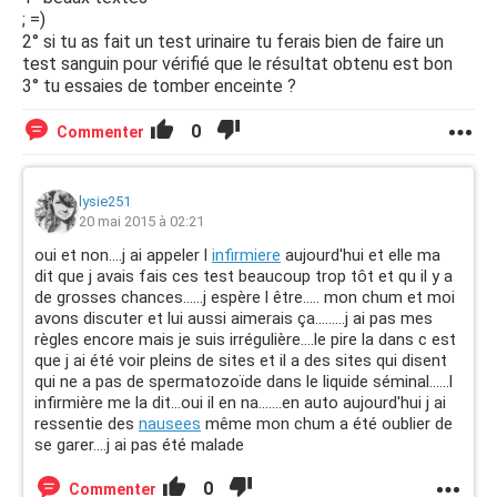
; =)
2° si tu as fait un test urinaire tu ferais bien de faire un
test sanguin pour vérifié que le résultat obtenu est bon
3° tu essaies de tomber enceinte ?
0
Commenter
lysie251
20 mai 2015 à 02:21
oui et non....j ai appeler l
infirmiere
aujourd'hui et elle ma
dit que j avais fais ces test beaucoup trop tôt et qu il y a
de grosses chances......j espère l être..... mon chum et moi
avons discuter et lui aussi aimerais ça.........j ai pas mes
règles encore mais je suis irrégulière....le pire la dans c est
que j ai été voir pleins de sites et il a des sites qui disent
qui ne a pas de spermatozoïde dans le liquide séminal......l
infirmière me la dit...oui il en na.......en auto aujourd'hui j ai
ressentie des
nausees
même mon chum a été oublier de
se garer....j ai pas été malade
0
Commenter