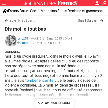
Forum
Forum Santé-Médecine
Santé féminine et grossesse
Tomber enceinte
Sujet Précédent
Sujet Suivant
Dis moi le tout bas
lysie251
-
Modifié le 19 mai 2015 à 04:43
1tibou
-
22 mai 2015 à 11:26
bonjours,
moi j ai un cycle irrégulier.....dans le mois d avril..le 15 avril j
ai eu mes règles....et après celles ci...j ai eu des rapports
non protéger avec mon copin....la méthode du
retrait....depuis j ai pas mes règles...1 mois et 4 jours......j ai
faite des test et tous négatif comme hier matin...... il y a 2
ans... je suis
tomber enceinte
......je lé perdu a cause de
violence conjugale.....a 5 mois et demi de grossesse.....il s
appelait Raphael j ai eu beaucoup de difficulté a reprendre
le dessus.....en voyant ses négatifs qui me fessait mal...je
lui (Raphael) est demander de m aider et la méthode que
Afficher la suite
je prend depuis toujours c est l écriture....une poète