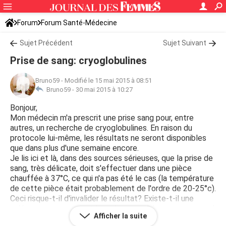
Forum
Forum Santé-Médecine
Symptômes et maladies courantes
Sujet Précédent
Sujet Suivant
Prise de sang: cryoglobulines
Bruno59
-
Modifié le 15 mai 2015 à 08:51
Bruno59 -
30 mai 2015 à 10:27
Bonjour,
Mon médecin m'a prescrit une prise sang pour, entre
autres, un recherche de cryoglobulines. En raison du
protocole lui-même, les résultats ne seront disponibles
que dans plus d'une semaine encore.
Je lis ici et là, dans des sources sérieuses, que la prise de
sang, très délicate, doit s'effectuer dans une pièce
chauffée à 37°C, ce qui n'a pas été le cas (la température
de cette pièce était probablement de l'ordre de 20-25°c).
Ceci risque-t-il d'invalider le résultat? Existe-t-il une
tolérance pour un court laps de temps? Le manquement à
Afficher la suite
cette règle sera-t-il a priori décelable?