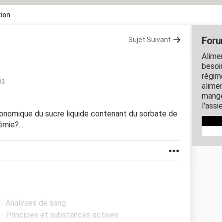
tion
Foru
Sujet Suivant
Alime
besoin
régim
33
alime
mange
l'assi
ronomique du sucre liquide contenant du sorbate de
émie?...
 - Analyses de sang
 - Principes et substances actives