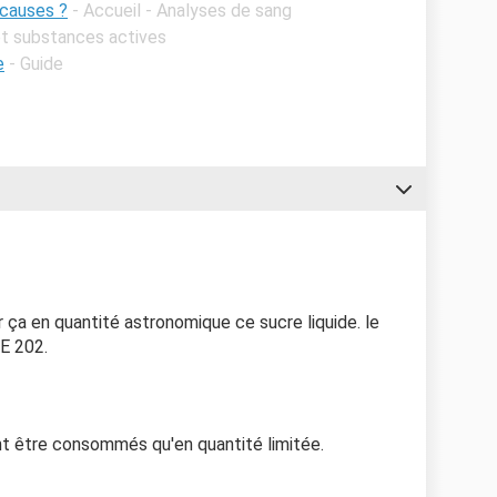
 causes ?
- Accueil - Analyses de sang
 et substances actives
e
- Guide
r ça en quantité astronomique ce sucre liquide. le
 E 202.
nt être consommés qu'en quantité limitée.