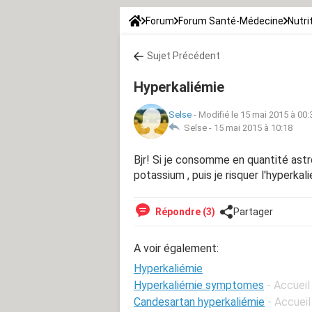
Forum
Forum Santé-Médecine
Nutri
Sujet Précédent
Hyperkaliémie
Selse
-
Modifié le 15 mai 2015 à 00:
Selse -
15 mai 2015 à 10:18
Bjr! Si je consomme en quantité ast
potassium , puis je risquer l'hyperkali
Répondre (3)
Partager
A voir également:
Hyperkaliémie
Hyperkaliémie symptomes
- Accueil
Candesartan hyperkaliémie
- Accueil