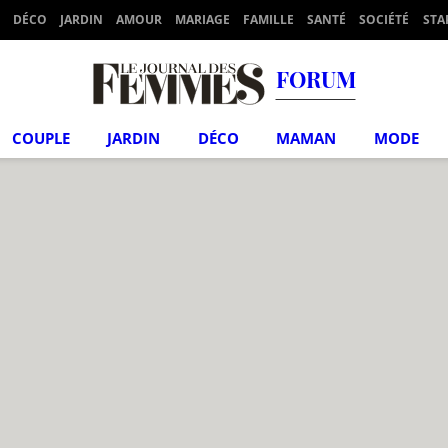
DÉCO
JARDIN
AMOUR
MARIAGE
FAMILLE
SANTÉ
SOCIÉTÉ
STA
FORUM
COUPLE
JARDIN
DÉCO
MAMAN
MODE