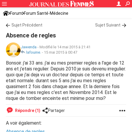
Forum
Forum Santé-Médecine
Symptômes et maladies courantes
Sujet Précédent
Sujet Suivant
Absence de regles
Jawenda
-
Modifié le 14 mai 2015 à 21:41
lafouine.
-
15 mai 2015 à 00:47
Bonsoir. j'ai 33 ans. j'ai eu mes premier regles a l'age de 12
ans et j'etais regulier. Depuis 2010 je suis devenu irregulier.
quoi que j'ai deja vu un docteur depuis ce temps et toute
etait normale. durant ses 5 ans j'ai eu mes regles
quasiment 2 fois dans chaque annee. Et la derniere fois
que j'ai eu mes regles c'est en Novembre 2014. Est le
risque de tomber enceinte est minime pour moi?
Répondre (1)
Partager
A voir également:
Absence de regles