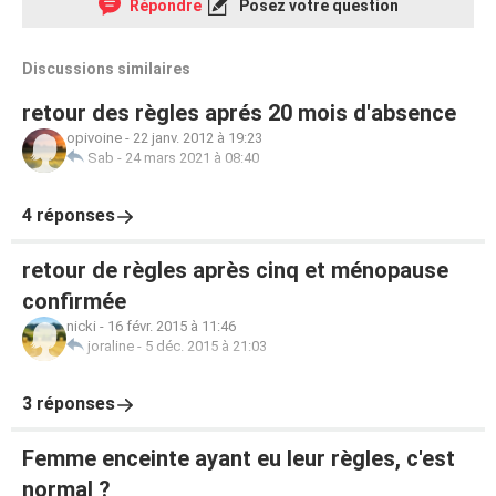
Répondre
Posez votre question
Discussions similaires
retour des règles aprés 20 mois d'absence
opivoine
-
22 janv. 2012 à 19:23
Sab
-
24 mars 2021 à 08:40
4 réponses
retour de règles après cinq et ménopause
confirmée
nicki
-
16 févr. 2015 à 11:46
joraline
-
5 déc. 2015 à 21:03
3 réponses
Femme enceinte ayant eu leur règles, c'est
normal ?