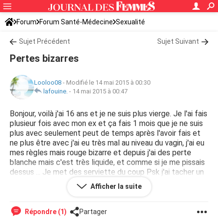
Forum
Forum Santé-Médecine
Sexualité
Sujet Précédent
Sujet Suivant
Pertes bizarres
Looloo08
-
Modifié le 14 mai 2015 à 00:30
lafouine.
-
14 mai 2015 à 00:47
Bonjour, voilà j'ai 16 ans et je ne suis plus vierge. Je l'ai fais
plusieur fois avec mon ex et ça fais 1 mois que je ne suis
plus avec seulement peut de temps après l'avoir fais et
ne plus être avec j'ai eu très mal au niveau du vagin, j'ai eu
mes règles mais rouge bizarre et depuis j'ai des perte
blanche mais c'est très liquide, et comme si je me pissais
dessus ... Je met des serviette du coup Psk j'ai tacher un
jeans et ça fais 3 semaines que ça dure, ça commence à
Afficher la suite
m'inquiéter ! Se liquide est du a quoi ? Et quesque c'est ?
Répondre (1)
Partager