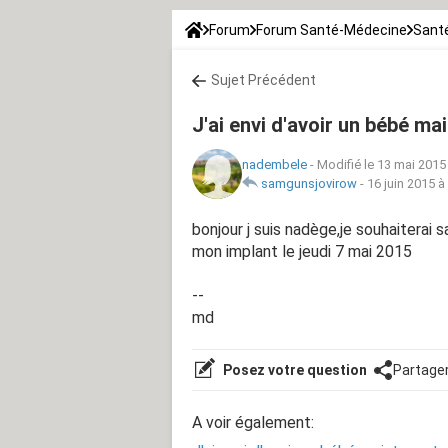
Forum
Forum Santé-Médecine
Santé
Sujet Précédent
J'ai envi d'avoir un bébé ma
nadembele
-
Modifié le 13 mai 2015
samgunsjovirow
-
16 juin 2015 à
bonjour j suis nadège,je souhaiterai s
mon implant le jeudi 7 mai 2015
--
md
Posez votre question
Partage
A voir également: