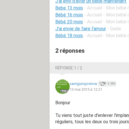
J'ai envi d'avoir un bébé maintenant
Bebe 13 mois
- Accueil - Mon bébé 
Bébé 16 mois
- Accueil - Mon bébé 
Bébé 20 mois
- Accueil - Mon bébé 
J'ai envie de faire l'amour
- Guide
Bébé 18 mois
- Accueil - Mon bébé 
2 réponses
RÉPONSE 1 / 2
samgunsjovirow
4 384
13 mai 2015 à 12:21
Bonjour
Tu viens tout juste d'enlever l'impla
réguliers, tous les deux ou trois jou