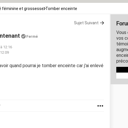
 féminine et grossesse
Tomber enceinte
Foru
Sujet Suivant
Vous 
intenant
Fermé
vos c
témoi
 à 12:16
augme
 12:09
encein
préco
avoir quand pourrai je tomber enceinte car j'ai enlevé
r