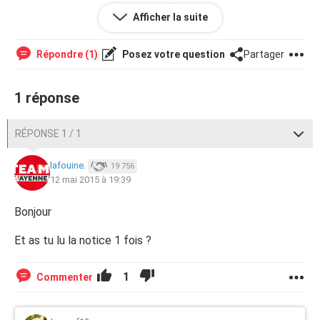
symptômes qui me font peur .. C'est a dire douleur au
Afficher la suite
niveau des ovaires gonflement du ventre mal au bas du
dos et douleurs au seins.
Répondre (1)
Posez votre question
Partager
Merci de répondre j'aimerais avoir des avis !
1 réponse
RÉPONSE 1 / 1
lafouine.
19 756
12 mai 2015 à 19:39
Bonjour
Et as tu lu la notice 1 fois ?
1
Commenter