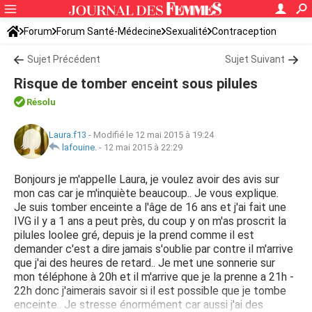
Forum
Forum Santé-Médecine
Sexualité
Contraception
Sujet Précédent
Sujet Suivant
Risque de tomber enceint sous pilules
Résolu
Laura.f13
-
Modifié le 12 mai 2015 à 19:24
lafouine.
-
12 mai 2015 à 22:29
Bonjours je m'appelle Laura, je voulez avoir des avis sur
mon cas car je m'inquiète beaucoup.. Je vous explique.
Je suis tomber enceinte a l'âge de 16 ans et j'ai fait une
IVG il y a 1 ans a peut près, du coup y on m'as proscrit la
pilules loolee gré, depuis je la prend comme il est
demander c'est a dire jamais s'oublie par contre il m'arrive
que j'ai des heures de retard.. Je met une sonnerie sur
mon téléphone à 20h et il m'arrive que je la prenne a 21h -
22h donc j'aimerais savoir si il est possible que je tombe
enceinte.. Je stresse énormément car aussi j'ai des