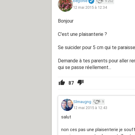
begonie
9 252
12 mai 2015 à 12:34
Bonjour
C'est une plaisanterie ?
Se suicider pour 5 cm qui te paraiss
Demande à tes parents pour aller re
qui se passe réellement...
87
Slmaugng
9
12 mai 2015 à 12:43
salut
non ces pas une plaisenterie je souf