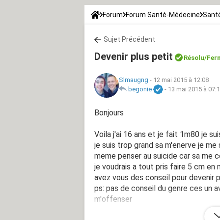
Forum
Forum Santé-Médecine
Sant
Sujet Précédent
Devenir plus petit
Résolu
/Fer
Slmaugng
-
12 mai 2015 à 12:08
begonie
-
13 mai 2015 à 07:
Bonjours
Voila j'ai 16 ans et je fait 1m80 je su
je suis trop grand sa m'enerve je me 
meme penser au suicide car sa me c
je voudrais a tout pris faire 5 cm en 
avez vous des conseil pour devenir p
ps: pas de conseil du genre ces un av
m'offenser