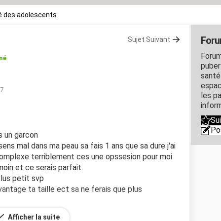
é des adolescents
Foru
Sujet Suivant
Forum
mé
puber
santé
espac
17
les p
inform
Su
Po
is un garcon
sens mal dans ma peau sa fais 1 ans que sa dure j'ai
omplexe terriblement ces une opssesion pour moi
moin et ce serais parfait.
lus petit svp
antage ta taille ect sa ne ferais que plus
Afficher la suite