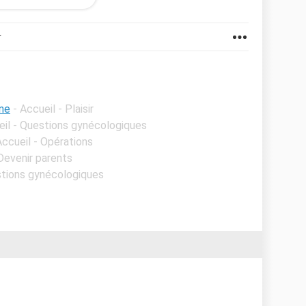
r
ne
- Accueil - Plaisir
eil - Questions gynécologiques
Accueil - Opérations
 Devenir parents
stions gynécologiques