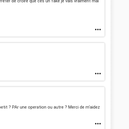
arreter de croire que ces un fake je vais vraiment mal
etit ? PAr une operation ou autre ? Merci de m'aidez