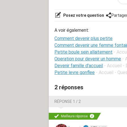
merci bcp svp aidé moi
Posez votre question
Partage
A voir également:
Comment devenir plus petite
Comment devenir une femme fontai
Petite boule sein allaitement
- Accu
Operation pour devenir un homme
- 
Devenir famille d'accueil
- Accueil -
Petite levre gonflee
- Accueil - Que
2 réponses
RÉPONSE 1 / 2
Meilleure réponse