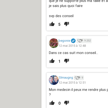
que je ne supporte plus ma taille et 
je sais plus quoi faire
svp des conseil
5
begonie
9 252
12 mai 2015 à 12:48
Dans ce cas suit mon conseil...
1
Slmaugng
9
12 mai 2015 à 12:51
Mon medecin il peux me rendre plus p
?
0