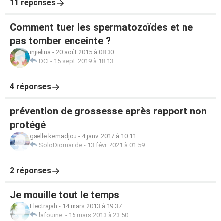
11 réponses
Comment tuer les spermatozoïdes et ne
pas tomber enceinte ?
injielina
-
20 août 2015 à 08:30
DCI
-
15 sept. 2019 à 18:13
4 réponses
prévention de grossesse après rapport non
protégé
gaelle kemadjou
-
4 janv. 2017 à 10:11
SoloDiomande
-
13 févr. 2021 à 01:59
2 réponses
Je mouille tout le temps
Electrajah
-
14 mars 2013 à 19:37
lafouine.
-
15 mars 2013 à 23:50