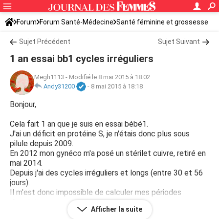
Forum
Forum Santé-Médecine
Santé féminine et grossesse
Tomber enceinte
Sujet Précédent
Sujet Suivant
1 an essai bb1 cycles irréguliers
Megh1113
-
Modifié le 8 mai 2015 à 18:02
Andy31200
-
8 mai 2015 à 18:18
Bonjour,
Cela fait 1 an que je suis en essai bébé1.
J'ai un déficit en protéine S, je n'étais donc plus sous
pilule depuis 2009.
En 2012 mon gynéco m'a posé un stérilet cuivre, retiré en
mai 2014.
Depuis j'ai des cycles irréguliers et longs (entre 30 et 56
jours).
Il m'est donc impossible de calculer mes périodes
d'ovulation.
Afficher la suite
Auriez-vous des conseils à me donner afin de favoriser