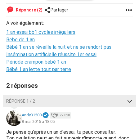
mes chances de réussite ?
A partir de combien de mois d'échec peut-on consulter
Répondre (2)
Partager
son gynéco ?
Merci
A voir également:
1 an essai bb1 cycles irréguliers
Bebe de 1 an
Bébé 1 an se réveille la nuit et ne se rendort pas
Insémination artificielle réussite 1er essai
Période crampon bébé 1 an
Bébé 1 an jette tout par terre
2 réponses
RÉPONSE 1 / 2
Andy31200
27 828
8 mai 2015 à 18:05
Je pense qu'après un an d'essai, tu peux consulter.
Ton ovulation peut en fait survenir n'importe quand, donc