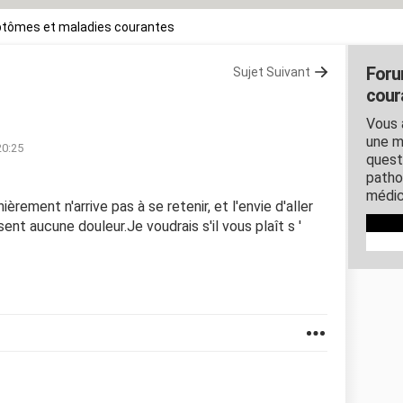
tômes et maladies courantes
Foru
Sujet Suivant
cour
Vous 
une m
20:25
quest
patho
médic
rement n'arrive pas à se retenir, et l'envie d'aller
ent aucune douleur.Je voudrais s'il vous plaît s '