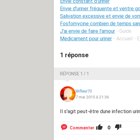
Envie constant d'uriner
Envie d'uriner fréquente et ventre g
Salivation excessive et envie de vom
Fosfomycine combien de temps sans
J'ai envie de faire l'amour
- Guide
Medicament pour uriner
- Accueil - 
1 réponse
RÉPONSE 1 / 1
lilifleur73
7 mai 2015 à 21:36
Il s'agit peut-être dune infection urin
0
Commenter