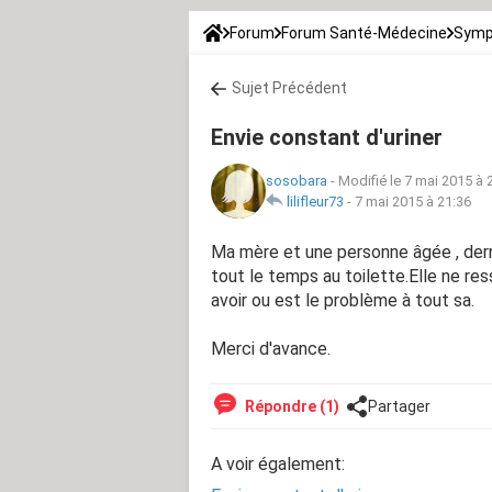
Forum
Forum Santé-Médecine
Symp
Sujet Précédent
Envie constant d'uriner
sosobara
-
Modifié le 7 mai 2015 à 
lilifleur73
-
7 mai 2015 à 21:36
Ma mère et une personne âgée , derniè
tout le temps au toilette.Elle ne ress
avoir ou est le problème à tout sa.
Merci d'avance.
Répondre (1)
Partager
A voir également: