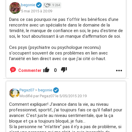
begonie
9 264
5 mai 2015 à 20:09
Dans ce cas pourquoi ne pas t'offrir les bénéfices d'une
rencontre avec un spécialiste dans le domaine de la
timidité, le manque de confiance en soi, le peu d'estime de
soi, le tout aboutissant à un manque d'affirmation de soi.
Ces psys (psychiatre ou psychologue reconnu)
s'occupent souvent de ces problèmes en lien avec
l'anxiété en lien direct avec ce que j'ai cité ci-haut.
0
Commenter
Pegaz07
>
begonie
Modifié par Pegaz07 le 5/05/2015 20:19
Comment expliquer! J'avance dans la vie, au niveau
professionnel, sportif, j'ai toujours fais ce qu'il fallait pour
avancer. C'est juste au niveau sentimentale, que la ça
bloque et ça a toujours bloqué, je fuis...
Si la personne ne "m'attire" pas il n'y a pas de problème, si