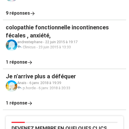
9 réponses
colopathie fonctionnelle incontinences
fécales , anxiété,
andrestephane
-
22 juin 2015 à 19:17
Clinicus
-
23 juin 2015 à 13:33
1 réponse
Je n'arrive plus a déféquer
Anaïs
-
6 janv. 2018 à 19:39
p.horde
-
6 janv. 2018 à 20:33
1 réponse
DEVENEZ MEMBRE EN QUELQUES CLICS