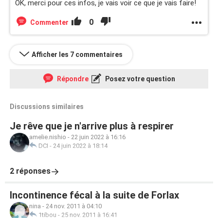
OK, merci pour ces infos, je vais voir ce que je vais faire!
0
Commenter
Afficher les 7 commentaires
Répondre
Posez votre question
Discussions similaires
Je rêve que je n'arrive plus à respirer
amelie.nishio
-
22 juin 2022 à 16:16
DCI
-
24 juin 2022 à 18:14
2 réponses
Incontinence fécal à la suite de Forlax
nina
-
24 nov. 2011 à 04:10
1tibou
-
25 nov. 2011 à 16:41