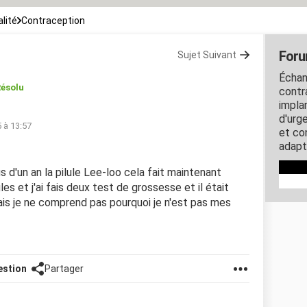
lité
Contraception
Foru
Sujet Suivant
Échan
ésolu
contra
impla
d'urg
 à 13:57
et co
adapt
s d'un an la pilule Lee-loo cela fait maintenant
es et j'ai fais deux test de grossesse et il était
mais je ne comprend pas pourquoi je n'est pas mes
estion
Partager