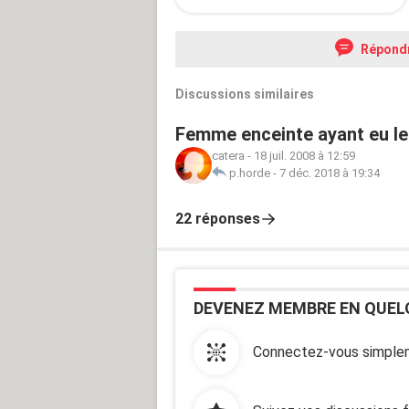
Répond
Discussions similaires
Femme enceinte ayant eu leu
catera
-
18 juil. 2008 à 12:59
p.horde
-
7 déc. 2018 à 19:34
22 réponses
DEVENEZ MEMBRE EN QUEL
Connectez-vous simplem