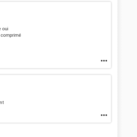
e oui
8e comprimé
nt