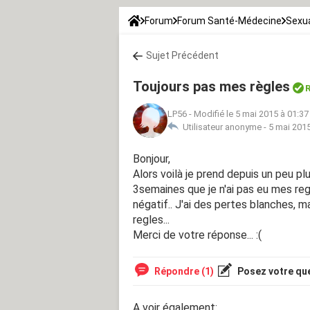
Forum
Forum Santé-Médecine
Sexua
Sujet Précédent
Toujours pas mes règles
R
LP56
-
Modifié le 5 mai 2015 à 01:37
Utilisateur anonyme -
5 mai 2015
Bonjour,
Alors voilà je prend depuis un peu plu
3semaines que je n'ai pas eu mes regl
négatif.. J'ai des pertes blanches, 
regles...
Merci de votre réponse... :(
Répondre (1)
Posez votre qu
A voir également: