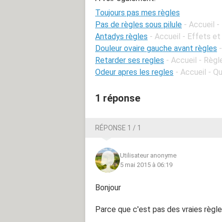
Toujours pas mes règles
Pas de règles sous pilule
- Accueil -
Antadys règles
- Accueil - Effets et
Douleur ovaire gauche avant règles
Retarder ses regles
- Accueil - Règl
Odeur apres les regles
- Accueil - 
1 réponse
RÉPONSE 1 / 1
Utilisateur anonyme
5 mai 2015 à 06:19
Bonjour
Parce que c'est pas des vraies règles