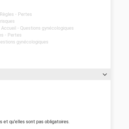
 Règles - Pertes
 risques
- Accueil - Questions gynécologiques
es - Pertes
Questions gynécologiques
 et qu'elles sont pas obligatoires.