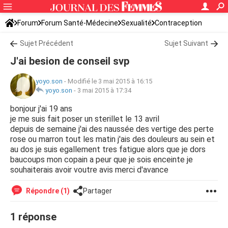
Forum
Forum Santé-Médecine
Sexualité
Contraception
Sujet Précédent
Sujet Suivant
J'ai besion de conseil svp
yoyo.son
-
Modifié le 3 mai 2015 à 16:15
yoyo.son
-
3 mai 2015 à 17:34
bonjour j'ai 19 ans
je me suis fait poser un sterillet le 13 avril
depuis de semaine j'ai des naussée des vertige des perte
rose ou marron tout les matin j'ais des douleurs au sein et
au dos je suis egallement tres fatigue alors que je dors
baucoups mon copain a peur que je sois enceinte je
souhaiterais avoir voutre avis merci d'avance
Répondre (1)
Partager
1 réponse