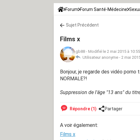
Forum
Forum Santé-Médecine
Sexua
Sujet Précédent
Films x
gb88
-
Modifié le 2 mai 2015 à 10:55
Utilisateur anonyme -
2 mai 2015
Bonjour, je regarde des vidéo porno
NORMALE?!
Suppression de l'âge "13 ans" du titr
Répondre (1)
Partager
A voir également:
Films x