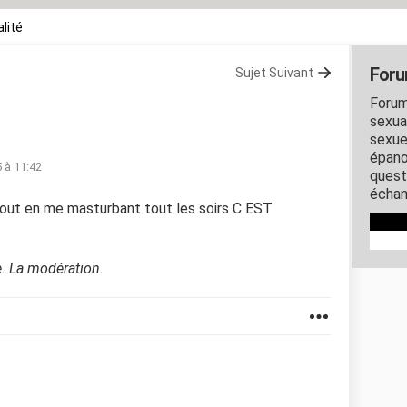
lité
Foru
Sujet Suivant
Forum
sexual
sexue
épano
 à 11:42
quest
échan
 tout en me masturbant tout les soirs C EST
e. La modération.