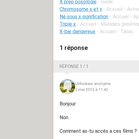
X prep posologie
- Guide
Chromosome x et y
- Accueil - Autr
Né sous x signification
- Accueil - 
Triple x
- Accueil - Maladies généti
X-bar dangereux
- Accueil - Tabac
1 réponse
RÉPONSE 1 / 1
Utilisateur anonyme
2 mai 2015 à 11:42
Bonjour
Non.
Comment as-tu accès a ces films ?