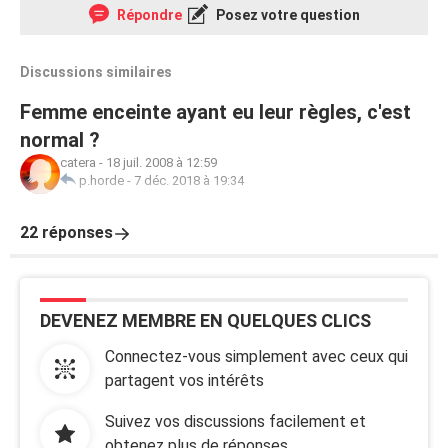
Répondre
Posez votre question
Discussions similaires
Femme enceinte ayant eu leur règles, c'est
normal ?
catera
-
18 juil. 2008 à 12:59
p.horde
-
7 déc. 2018 à 19:34
22 réponses
DEVENEZ MEMBRE EN QUELQUES CLICS
Connectez-vous simplement avec ceux qui
partagent vos intérêts
Suivez vos discussions facilement et
obtenez plus de réponses