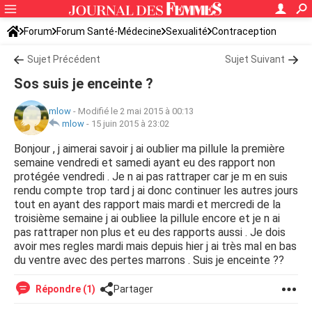
Forum
Forum Santé-Médecine
Sexualité
Contraception
Sujet Précédent
Sujet Suivant
Sos suis je enceinte ?
mlow
-
Modifié le 2 mai 2015 à 00:13
mlow
-
15 juin 2015 à 23:02
Bonjour , j aimerai savoir j ai oublier ma pillule la première
semaine vendredi et samedi ayant eu des rapport non
protégée vendredi . Je n ai pas rattraper car je m en suis
rendu compte trop tard j ai donc continuer les autres jours
tout en ayant des rapport mais mardi et mercredi de la
troisième semaine j ai oubliee la pillule encore et je n ai
pas rattraper non plus et eu des rapports aussi . Je dois
avoir mes regles mardi mais depuis hier j ai très mal en bas
du ventre avec des pertes marrons . Suis je enceinte ??
Répondre (1)
Partager