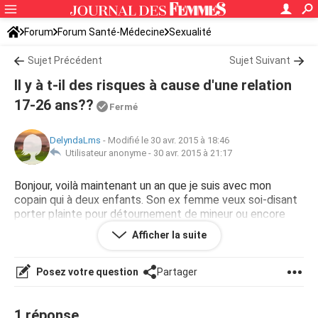
Forum
Forum Santé-Médecine
Sexualité
Sujet Précédent
Sujet Suivant
Il y à t-il des risques à cause d'une relation
17-26 ans??
Fermé
DelyndaLms
-
Modifié le 30 avr. 2015 à 18:46
Utilisateur anonyme -
30 avr. 2015 à 21:17
Bonjour, voilà maintenant un an que je suis avec mon
copain qui à deux enfants. Son ex femme veux soi-disant
porter plainte pour détournement de mineur ou encore
pédophilie. J'aurais voulu avoir votre avis sur ce sujet!
Afficher la suite
Merci pour tout ceux qui lirons mon message :-(
Posez votre question
Partager
1 réponse