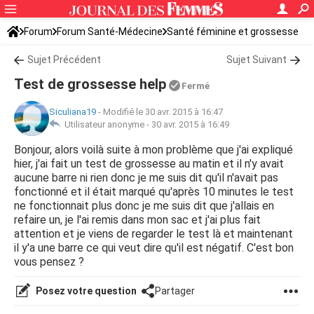
Forum
Forum Santé-Médecine
Santé féminine et grossesse
Tomber enceinte
Sujet Précédent
Sujet Suivant
Test de grossesse help
Fermé
Siculiana19
-
Modifié le 30 avr. 2015 à 16:47
Utilisateur anonyme -
30 avr. 2015 à 16:49
Bonjour, alors voilà suite à mon problème que j'ai expliqué
hier, j'ai fait un test de grossesse au matin et il n'y avait
aucune barre ni rien donc je me suis dit qu'il n'avait pas
fonctionné et il était marqué qu'après 10 minutes le test
ne fonctionnait plus donc je me suis dit que j'allais en
refaire un, je l'ai remis dans mon sac et j'ai plus fait
attention et je viens de regarder le test là et maintenant
il y'a une barre ce qui veut dire qu'il est négatif. C'est bon
vous pensez ?
Posez votre question
Partager