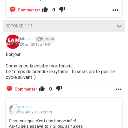
0
Commenter
RÉPONSE 3 / 3
lafouine.
19 758
29 avr. 2015 à 19:51
Bonjour
Commence la courbe maintenant.
Le temps de prendre le rythme . tu seras prête pour le
cycle suivant :)
0
Commenter
Val838
29 avr. 2015 à 20:13
C'est vrai que c'est une bonne idée!
As-tu déjà essayé toi? Si oui, as tu des