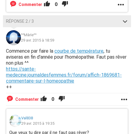
0
Commenter
RÉPONSE 2 / 3
^^Mârïe^^
29 avr. 2015 à 18:59
Commence par faire la
courbe de température
, tu
aviseras en fin d'année pour l'homéopathie. Faut pas rêver
non plus ^^
https://sante-
medecine.journaldesfemmes.fr/forum/affich-1869681-
commentaire-sur-l-homeopathie
++
0
Commenter
Val838
29 avr. 2015 à 19:35
Que veux tu dire par il ne faut pas rêver?