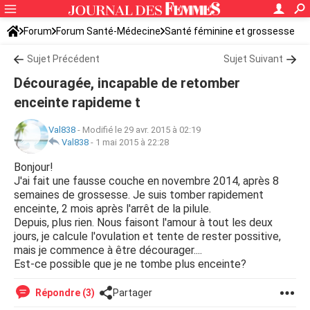
Forum
Forum Santé-Médecine
Santé féminine et grossesse
Tomber enceinte
Sujet Précédent
Sujet Suivant
Découragée, incapable de retomber
enceinte rapideme t
Val838
-
Modifié le 29 avr. 2015 à 02:19
Val838
-
1 mai 2015 à 22:28
Bonjour!
J'ai fait une fausse couche en novembre 2014, après 8
semaines de grossesse. Je suis tomber rapidement
enceinte, 2 mois après l'arrêt de la pilule.
Depuis, plus rien. Nous faisont l'amour à tout les deux
jours, je calcule l'ovulation et tente de rester possitive,
mais je commence à être décourager....
Est-ce possible que je ne tombe plus enceinte?
Répondre (3)
Partager