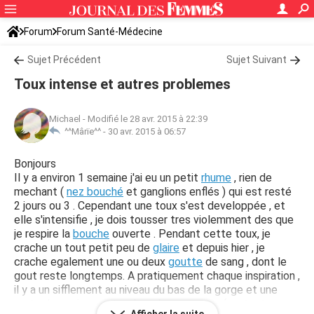
Forum
Forum Santé-Médecine
Symptômes et maladies courantes
Sujet Précédent
Sujet Suivant
Toux intense et autres problemes
Michael
-
Modifié le 28 avr. 2015 à 22:39
^^Mârïe^^ -
30 avr. 2015 à 06:57
Bonjours
Il y a environ 1 semaine j'ai eu un petit
rhume
, rien de
mechant (
nez bouché
et ganglions enflés ) qui est resté
2 jours ou 3 . Cependant une toux s'est developpée , et
elle s'intensifie , je dois tousser tres violemment des que
je respire la
bouche
ouverte . Pendant cette toux, je
crache un tout petit peu de
glaire
et depuis hier , je
crache egalement une ou deux
goutte
de sang , dont le
gout reste longtemps. A pratiquement chaque inspiration ,
il y a un sifflement au niveau du bas de la gorge et une
sorte de couinement au bas des
poumons
( surtout a