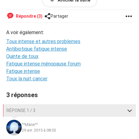
Afficher la suite
gauche ) , et quand j'expire la bouche ouverte il y a une
sorte de râle / couinement qui vient du haut de la gorge.
Tout ça m'inquiete et me donne enormement de mal à
Répondre (3)
Partager
dormir
A voir également:
Si vous avez une idee de cela peut etre , ca m'arrengerais ,
j'ai eu beaucoup de visites medicales ces derniers temps
Toux intense et autres problemes
et j'aimerais reduire la frequences de mes consultations.
Antibiotique fatigue intense
Merci
Quinte de toux
Fatigue intense ménopause forum
Fatigue intense
Toux la nuit cancer
3 réponses
RÉPONSE 1 / 3
^^Mârïe^^
29 avr. 2015 à 08:02