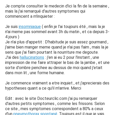
Je compte consulter le medecin d'ici la fin de la semaine ,
mais la j'ai remarqué d'autres symptomes qui
commencent a m'inquieter :
Je suis
insomniaque
( enfin je l'ai toujours été , mais la je
n'ai meme pas sommeil avant 3h du matin , et ca depuis 3-
4 jours )
Je n'ai plus d'appetit : D'habitude je suis assez gourmand ,
j'aime bien manger meme quand je n'ai pas faim , mais la je
sens que j'ai faim pourtant la nourriture me degoute.
J'ai des
hallucinations
: j'en ai eu 2 pour l'instant , une
impression de me faire attraper le bas de la jambe , et une
sorte d'ombre penchee au dessus de moi quand j'etait
dans mon lit , une forme humaine.
Je commence vraiment a etre inquiet , et j'aprecierais des
hypotheses quant a ce qu'il m'arrive. Merci
Edit : avec le site Docteurclic.com j'ai pu remarquer
d'autres petits symptomes , comme les frissons. Selon
ce site , mes symptomes correspondent a 80% a ceux
d'un
pneumothorax spontané
. Toujours est il que je vais