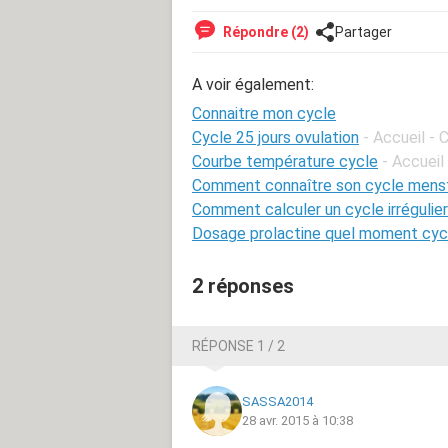
Répondre (2)
Partager
A voir également:
Connaitre mon cycle
Cycle 25 jours ovulation
- Accueil -
Courbe température cycle
- Accueil
Comment connaître son cycle menst
Comment calculer un cycle irrégulier
Dosage prolactine quel moment cyc
2 réponses
RÉPONSE 1 / 2
SASSA2014
28 avr. 2015 à 10:38