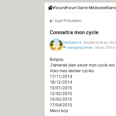
Forum
Forum Santé-Médecine
Santé
Sujet Précédent
Connaitre mon cycle
SASSA2014
-
Modifié le 28 avr. 201
samgunsjovirow
-
28 avr. 2015 à
Bonjour,
J'aimerais bien savoir mon cycle est
Voici mes dernier cycles
17/11/2014
18/12/2014
15/01/2015
12/02/2015
15/03/2015
17/04/2015
Merci bcp.