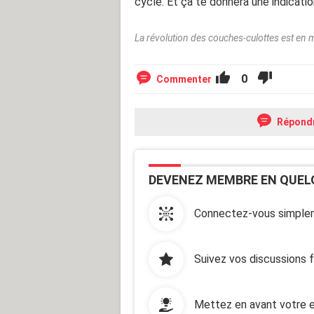
cycle. Et ça te donnera une indicati
La révolution des couches-culottes est en 
0
Commenter
Répond
DEVENEZ MEMBRE EN QUEL
Connectez-vous simplem
Suivez vos discussions 
Mettez en avant votre e