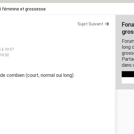
 féminine et grossesse
Foru
Sujet Suivant
gros
Forum
long d
5 à 10:37
gross
 10:52
Parta
dans 
 de combien (court, normal oui long)