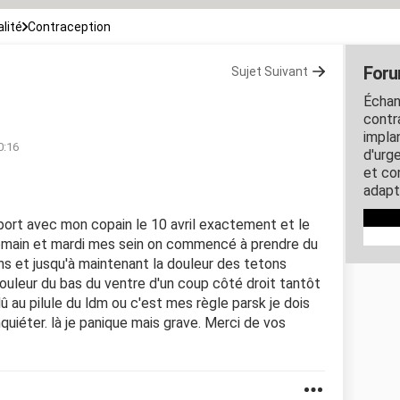
lité
Contraception
Foru
Sujet Suivant
Échan
contra
impla
0:16
d'urg
et co
adapt
rapport avec mon copain le 10 avril exactement et le
lendemain et mardi mes sein on commencé à prendre du
ns et jusqu'à maintenant la douleur des tetons
 douleur du bas du ventre d'un coup côté droit tantôt
û au pilule du ldm ou c'est mes règle parsk je dois
inquiéter. là je panique mais grave. Merci de vos