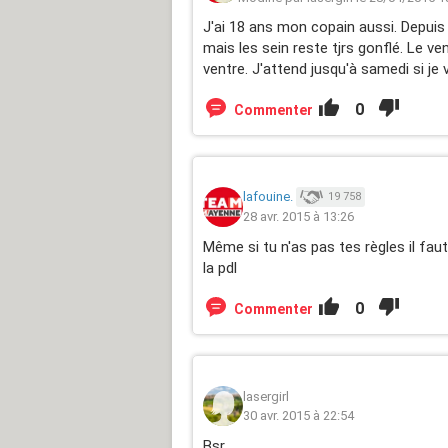
J'ai 18 ans mon copain aussi. Depui
mais les sein reste tjrs gonflé. Le ve
ventre. J'attend jusqu'à samedi si je v
0
Commenter
lafouine.
19 758
28 avr. 2015 à 13:26
Même si tu n'as pas tes règles il faut
la pdl
0
Commenter
lasergirl
30 avr. 2015 à 22:54
Bsr .