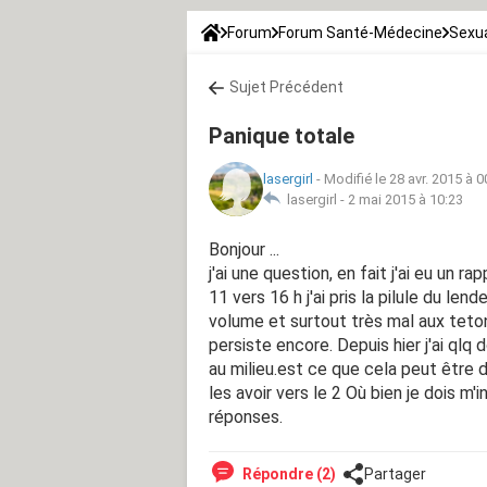
Forum
Forum Santé-Médecine
Sexua
Sujet Précédent
Panique totale
lasergirl
-
Modifié le 28 avr. 2015 à 0
lasergirl -
2 mai 2015 à 10:23
Bonjour ...
j'ai une question, en fait j'ai eu un 
11 vers 16 h j'ai pris la pilule du 
volume et surtout très mal aux teto
persiste encore. Depuis hier j'ai qlq
au milieu.est ce que cela peut être d
les avoir vers le 2 Où bien je dois m'
réponses.
Répondre (2)
Partager