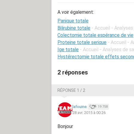
A voir également:
Panique totale
Bilirubine totale
- Accueil - Analyses
Colectomie totale espérance de vie
Proteine totale serique
- Accueil - 
Ige totale
- Accueil - Analyses de s
Hystérectomie totale effets secon
2 réponses
RÉPONSE 1 / 2
lafouine.
19 758
28 avr. 2015 à 00:26
Bonjour