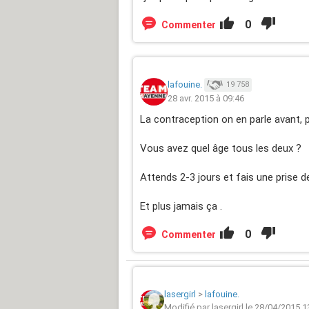
0
Commenter
lafouine.
19 758
28 avr. 2015 à 09:46
La contraception on en parle avant,
Vous avez quel âge tous les deux ?
Attends 2-3 jours et fais une prise de
Et plus jamais ça .
0
Commenter
lasergirl
>
lafouine.
Modifié par lasergirl le 28/04/2015 1