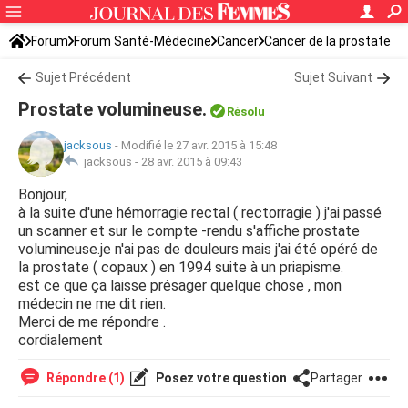
Forum
Forum Santé-Médecine
Cancer
Cancer de la prostate
Sujet Précédent
Sujet Suivant
Prostate volumineuse.
Résolu
jacksous
-
Modifié le 27 avr. 2015 à 15:48
jacksous -
28 avr. 2015 à 09:43
Bonjour,
à la suite d'une hémorragie rectal ( rectorragie ) j'ai passé
un scanner et sur le compte -rendu s'affiche prostate
volumineuse.je n'ai pas de douleurs mais j'ai été opéré de
la prostate ( copaux ) en 1994 suite à un priapisme.
est ce que ça laisse présager quelque chose , mon
médecin ne me dit rien.
Merci de me répondre .
cordialement
Répondre (1)
Posez votre question
Partager