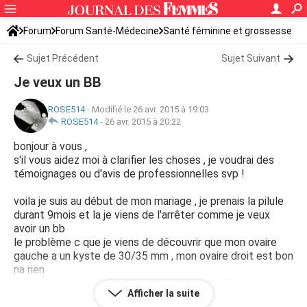
Forum
Forum Santé-Médecine
Santé féminine et grossesse
Tomber enceinte
Sujet Précédent
Sujet Suivant
Je veux un BB
ROSE514
-
Modifié le 26 avr. 2015 à 19:03
ROSE514
-
26 avr. 2015 à 20:22
bonjour à vous ,
s'il vous aidez moi à clarifier les choses , je voudrai des
témoignages ou d'avis de professionnelles svp !
voila je suis au début de mon mariage , je prenais la pilule
durant 9mois et la je viens de l'arrêter comme je veux
avoir un bb
le problème c que je viens de découvrir que mon ovaire
gauche a un kyste de 30/35 mm , mon ovaire droit est bon
na rien
le médecin me dit ça peut bloquer un peut 50% des
Afficher la suite
chances de tomber enceinte