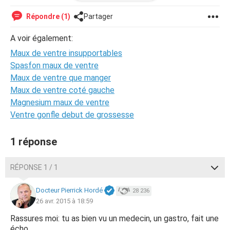
m'arrivant déjà de louper plusieurs repas à la suite sans
m'en rendre compte, la situation se présente pour moi
Répondre (1)
Partager
comme assez dangereuse. Me retrouver en soirée à
pouvoir boire une bière, puis me forcer le reste de la
A voir également:
soirée pour que personne ne se rende compte de quelque
Maux de ventre insupportables
chose, ne pas pouvoir m'éclater au maximum par ce
problème, devoir refuser tout aliment, avoir l'impression
Spasfon maux de ventre
de gâcher les journées/soirées des autres, tout cela est
Maux de ventre que manger
maintenant pour moi à la limite du supportable. Je ne sais
Maux de ventre coté gauche
pas vers qui me tourner pour ce problème, donc j'aimerais
Magnesium maux de ventre
savoir si l'un d'entre vous à une idée de ce qui se passe et
Ventre gonfle debut de grossesse
ce que je peux faire.
Merci bcp de toute l'aide pouvant m'être apporte
1 réponse
RÉPONSE 1 / 1
Docteur Pierrick Hordé
28 236
26 avr. 2015 à 18:59
Rassures moi: tu as bien vu un medecin, un gastro, fait une
écho....