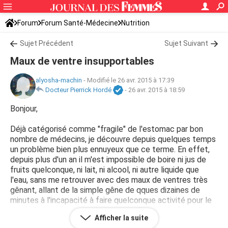
Forum
Forum Santé-Médecine
Nutrition
Sujet Précédent
Sujet Suivant
Maux de ventre insupportables
alyosha-machin
-
Modifié le 26 avr. 2015 à 17:39
Docteur Pierrick Hordé
-
26 avr. 2015 à 18:59
Bonjour,
Déjà catégorisé comme "fragile" de l'estomac par bon
nombre de médecins, je découvre depuis quelques temps
un problème bien plus ennuyeux que ce terme. En effet,
depuis plus d'un an il m'est impossible de boire ni jus de
fruits quelconque, ni lait, ni alcool, ni autre liquide que
l'eau, sans me retrouver avec des maux de ventres très
gênant, allant de la simple gêne de qques dizaines de
minutes à l'incapacité à faire quelconque activité pour le
reste de la matinée ou de la soirée. De plus, le fait même
Afficher la suite
de boire autre chose que de l'eau me coupe l'appétit, et