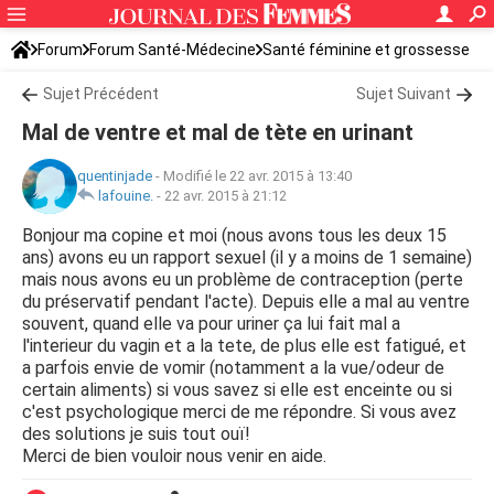
Forum
Forum Santé-Médecine
Santé féminine et grossesse
Tomber enceinte
Sujet Précédent
Sujet Suivant
Mal de ventre et mal de tète en urinant
quentinjade
-
Modifié le 22 avr. 2015 à 13:40
lafouine.
-
22 avr. 2015 à 21:12
Bonjour ma copine et moi (nous avons tous les deux 15
ans) avons eu un rapport sexuel (il y a moins de 1 semaine)
mais nous avons eu un problème de contraception (perte
du préservatif pendant l'acte). Depuis elle a mal au ventre
souvent, quand elle va pour uriner ça lui fait mal a
l'interieur du vagin et a la tete, de plus elle est fatigué, et
a parfois envie de vomir (notamment a la vue/odeur de
certain aliments) si vous savez si elle est enceinte ou si
c'est psychologique merci de me répondre. Si vous avez
des solutions je suis tout ouï!
Merci de bien vouloir nous venir en aide.