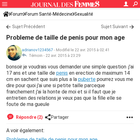
Forum
Forum Santé-Médecine
Sexualité
Sujet Précédent
Sujet Suivant
Probleme de taille de penis pour mon age
adrianov1234567
-
Modifié le 22 avr. 2015 à 02:41
Témoin -
22 avr. 2015 à 23:29
bonsoir je voudrais vous demander une simple question .j'ai
17 ans et une taille de
penis
en erection de maximum 14
cm en sachent que suis plus a la
puberte
pourrez vous me
dire pour quoi j'ai une si petite taille parceque
franchement j'ai la honte de moi et si il faut que je
entretien des relations je veux pas que la fille elle se
foute de ma gueule
Répondre (2)
Partager
A voir également:
Probleme de taille de penis pour mon age