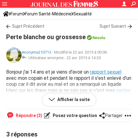
Forum
Forum Santé-Médecine
Sexualité
Sujet Précédent
Sujet Suivant
Perte blanche ou grossesse
Résolu
Anonyme210713
-
Modifié le 22 avr. 2015 à 00:06
Utilisateur anonyme -
22 avr. 2015 à 14:20
Bonjour j'ai 14 ans et je viens d'avoir un
rapport sexuel
avec mon copain et pendant le rapport il s'est enlevé d'un
coup car il dit avoir eu mal et on a remarqué un liquide
blanc sur les draps mais je ne sais pas si c'est mes
pertes
blanches
ou si il a éjaculer mais il dis que non.
Afficher la suite
Mes règles ce sont terminés il y 2 jours
Répondre (3)
Posez votre question
Partager
3 réponses