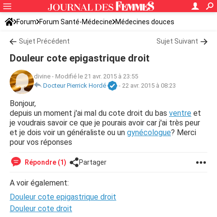
Forum
Forum Santé-Médecine
Médecines douces
Sujet Précédent
Sujet Suivant
Douleur cote epigastrique droit
divine
-
Modifié le 21 avr. 2015 à 23:55
Docteur Pierrick Hordé
-
22 avr. 2015 à 08:23
Bonjour,
depuis un moment j'ai mal du cote droit du bas
ventre
et
je voudrais savoir ce que je pourais avoir car j'ai très peur
et je dois voir un généraliste ou un
gynécologue
? Merci
pour vos réponses
Répondre (1)
Partager
A voir également:
Douleur cote epigastrique droit
Douleur cote droit