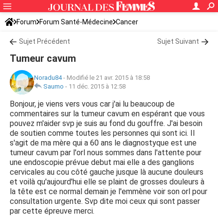
Forum
Forum Santé-Médecine
Cancer
Sujet Précédent
Sujet Suivant
Tumeur cavum
Noradu84
-
Modifié le 21 avr. 2015 à 18:58
Saumo
-
11 déc. 2015 à 12:58
Bonjour, je viens vers vous car j'ai lu beaucoup de
commentaires sur la tumeur cavum en espérant que vous
pouvez m'aider svp je suis au fond du gouffre. J'ai besoin
de soutien comme toutes les personnes qui sont ici. Il
s'agit de ma mère qui a 60 ans le diagnostyque est une
tumeur cavum par l'orl nous sommes dans l'attente pour
une endoscopie prévue debut mai elle a des ganglions
cervicales au cou côté gauche jusque là aucune douleurs
et voilà qu'aujourd'hui elle se plaint de grosses douleurs à
la tête est ce normal demain je l'emmène voir son orl pour
consultation urgente. Svp dite moi ceux qui sont passer
par cette épreuve merci.