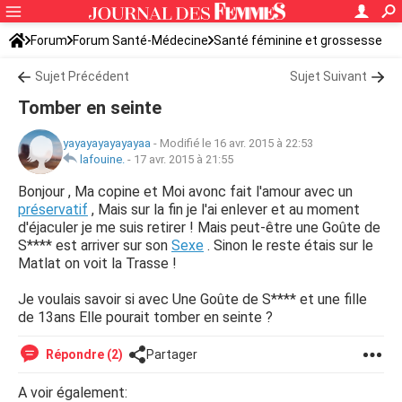
Forum
Forum Santé-Médecine
Santé féminine et grossesse
Tomber enceinte
Sujet Précédent
Sujet Suivant
Tomber en seinte
yayayayayayayaa
-
Modifié le 16 avr. 2015 à 22:53
lafouine.
-
17 avr. 2015 à 21:55
Bonjour , Ma copine et Moi avonc fait l'amour avec un
préservatif
, Mais sur la fin je l'ai enlever et au moment
d'éjaculer je me suis retirer ! Mais peut-être une Goûte de
S**** est arriver sur son
Sexe
. Sinon le reste étais sur le
Matlat on voit la Trasse !
Je voulais savoir si avec Une Goûte de S**** et une fille
de 13ans Elle pourait tomber en seinte ?
Répondre (2)
Partager
A voir également: