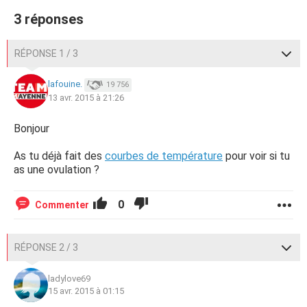
3 réponses
RÉPONSE 1 / 3
lafouine.
19 756
13 avr. 2015 à 21:26
Bonjour
As tu déjà fait des
courbes de température
pour voir si tu
as une ovulation ?
0
Commenter
RÉPONSE 2 / 3
ladylove69
15 avr. 2015 à 01:15