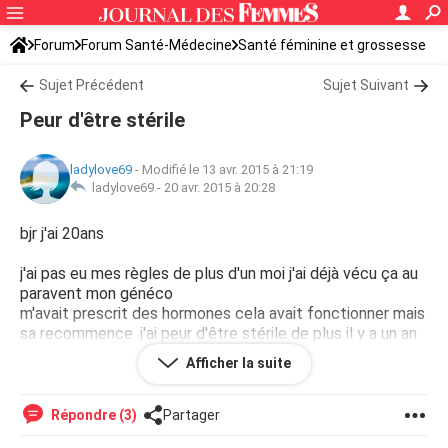
Forum
Forum Santé-Médecine
Santé féminine et grossesse
Infertilité
Sujet Précédent
Sujet Suivant
Peur d'être stérile
ladylove69
-
Modifié le 13 avr. 2015 à 21:19
ladylove69 -
20 avr. 2015 à 20:28
bjr j'ai 20ans
j'ai pas eu mes règles de plus d'un moi j'ai déjà vécu ça au
paravent mon généco
m'avait prescrit des hormones cela avait fonctionner mais
sa recommence .j'ai peur d'être stérile de plus il y a un an
que j'ai arrêter mes pilules contraceptif et je n'arrive pas a
Afficher la suite
tomber enceinte
Répondre (3)
Partager