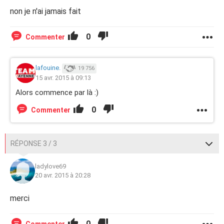
non je n'ai jamais fait
0
Commenter
lafouine.
19 756
15 avr. 2015 à 09:13
Alors commence par là :)
0
Commenter
RÉPONSE 3 / 3
ladylove69
20 avr. 2015 à 20:28
merci
0