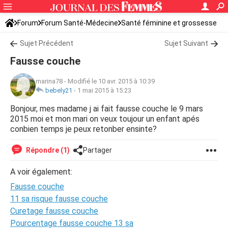
Forum
Forum Santé-Médecine
Santé féminine et grossesse
Tomber enceinte
Sujet Précédent
Sujet Suivant
Fausse couche
marina78
-
Modifié le 10 avr. 2015 à 10:39
bebely21
-
1 mai 2015 à 15:23
Bonjour, mes madame j ai fait fausse couche le 9 mars
2015 moi et mon mari on veux toujour un enfant apés
conbien temps je peux retonber ensinte?
Répondre (1)
Partager
A voir également:
Fausse couche
11 sa risque fausse couche
Curetage fausse couche
Pourcentage fausse couche 13 sa