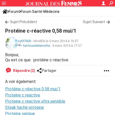
Forum
Forum Santé-Médecine
Symptômes et maladies courantes
Sujet Précédent
Sujet Suivant
Protéine c-réactive 0,58 mui/1
syl97600
-
Modifié le 5 mars 2014 à 16:57
fanfouedelamotte
-
5 mars 2014 à 17:27
Bonjour,
Qu est ce que : protéine c-réactive
Répondre (2)
Partager
A voir également:
Protéine c-réactive 0,58 mui/1
Proteine c reactive
Proteine c reactive ultra sensible
Steak haché proteine
Proteine serique