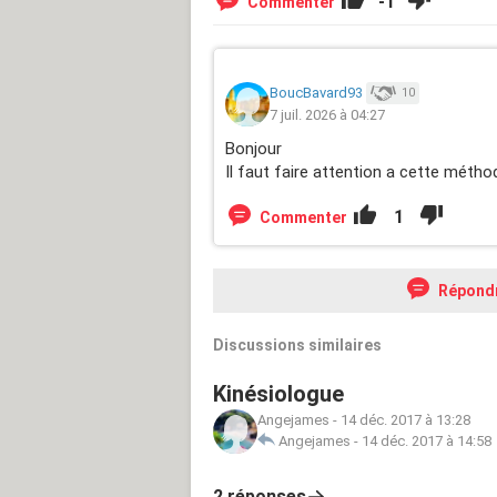
-1
Commenter
BoucBavard93
10
7 juil. 2026 à 04:27
Bonjour
Il faut faire attention a cette méthod
1
Commenter
Répond
Discussions similaires
Kinésiologue
Angejames
-
14 déc. 2017 à 13:28
Angejames
-
14 déc. 2017 à 14:58
2 réponses