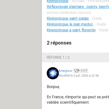
Kinesiologue
- Accueil - Professionn
Réflexologie plantaire : points, bienfai
autres médecines douces
Kinésiologue saint-palais
- Guide
Kinésiologue le pian medoc
- Guide
Kinesiologue a saint florentin
- Guide
2 réponses
RÉPONSE 1 / 2
Energizor
4 477
Modifié le 5 juil. 2026 à 22:56
Bonjour,
En France, n'importe qui peut se prét
validée scientifiquement.