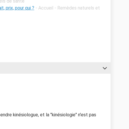
els de santé
t, prix, pour qui ?
- Accueil - Remèdes naturels et
endre kinésiologue, et la "kinésiologie" n'est pas