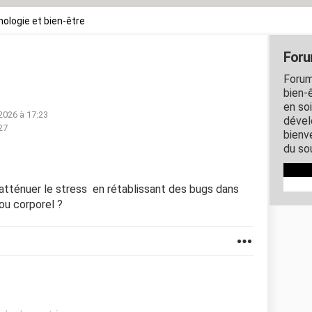
ologie et bien-être
Foru
Forum
bien-ê
en so
. 2026 à 17:23
dével
:27
bienve
du so
 atténuer le stress en rétablissant des bugs dans
u corporel ?